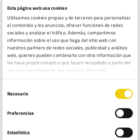
Esta página web usa cookies
Web
Utilizamos cookies propias y de terceros para personalizar
el contenido y los anuncios, ofrecer funciones de redes
sociales y analizar el tráfico. Además, compartimos
información sobre el uso que haga del sitio web con
Guarda mi nombre, correo electrónico y web en este
nuestros partners de redes sociales, publicidad y análisis
web, quienes pueden combinarla con otra información que
navegador para la próxima vez que comente.
les haya proporcionado o que hayan recopilado a partir del
LEGITEC moderará sus comentarios y podrá o no dar respuesta a los mismos.
uso que haya hecho de sus servicios. Para más
Puede ejercer sus derechos de acceso, rectificación, supresión y portabilidad
información consulte nuestra
Política de cookies.
de sus datos, de limitación y oposición a su tratamiento, en la dirección de
Selección
correo electrónico
. Lea la
antes
info@legitec.com
política de privacidad
Necesario
de
de proporcionarnos sus datos personales.
consentimiento
He leído y acepto la
Política de privacidad
*
Preferencias
Estadística