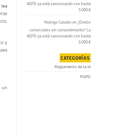
AEPD ya está sancionando con hasta
 los
5.000 €
erse
cio,
Rodrigo Catalán
en
¿Envíos
comerciales sin consentimiento? La
AEPD ya está sancionando con hasta
to y
5.000 €
ases
CATEGORÍAS
Reglamento de la IA
RGPD
 un