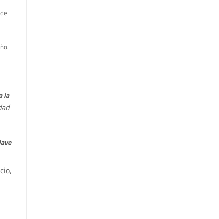
 de
eño.
:
a la
dad
lave
io,