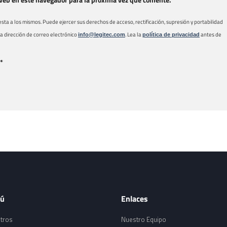
web en este navegador para la próxima vez que comente.
a a los mismos. Puede ejercer sus derechos de acceso, rectificación, supresión y portabilidad
 la dirección de correo electrónico
. Lea la
antes de
info@legitec.com
política de privacidad
*
ú
Enlaces
tros
Nuestro Equipo