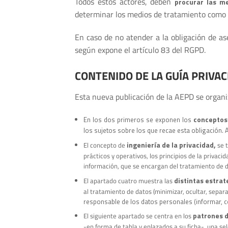
Todos estos actores, deben
procurar las me
determinar los medios de tratamiento como e
En caso de no atender a la obligación de as
según expone el artículo 83 del RGPD.
CONTENIDO DE LA GUÍA PRIVAC
Esta nueva publicación de la AEPD se organi
conceptos 
En los dos primeros se exponen los
los sujetos sobre los que recae esta obligación.
ingeniería de la privacidad,
El concepto de
se t
prácticos y operativos, los principios de la privaci
información, que se encargan del tratamiento de 
distintas estrat
El apartado cuatro muestra las
al tratamiento de datos (minimizar, ocultar, separa
responsable de los datos personales (informar, co
patrones d
El siguiente apartado se centra en los
-en forma de tabla y enlazados a su ficha-, una s