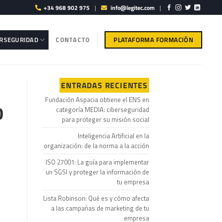
+34 968 902 975
|
info@legitec.com
|
PLATAFORMA FORMACIÓN
ERSEGURIDAD
CONTACTO
ENTRADAS RECIENTES
Fundación Aspacia obtiene el ENS en
D
categoría MEDIA: ciberseguridad
para proteger su misión social
Inteligencia Artificial en la
organización: de la norma a la acción
ISO 27001: La guía para implementar
un SGSI y proteger la información de
tu empresa
Lista Robinson: Qué es y cómo afecta
a las campañas de marketing de tu
empresa