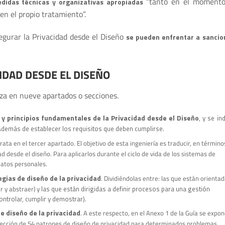
“tanto en el momento
didas técnicas y organizativas apropiadas
n el propio tratamiento”.
egurar la Privacidad desde el Diseño
se pueden enfrentar a sancio
IDAD DESDE EL DISEÑO
za en nueve apartados o secciones.
y principios fundamentales de la Privacidad desde el Diseño
, y se in
 Además de establecer los requisitos que deben cumplirse.
rata en el tercer apartado. El objetivo de esta ingeniería es traducir, en término
dad desde el diseño. Para aplicarlos durante el ciclo de vida de los sistemas de
datos personales.
egias de diseño de la privacidad
. Dividiéndolas entre:
las que están orienta
r y abstraer) y
las que están dirigidas a definir procesos para una gestión
ntrolar, cumplir y demostrar).
e diseño de la privacidad
. A este respecto, en el Anexo 1 de la Guía se expon
elección de 54 patrones de diseño de privacidad para determinados problemas.