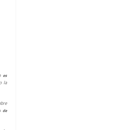
ño
es
o la
obre
s de