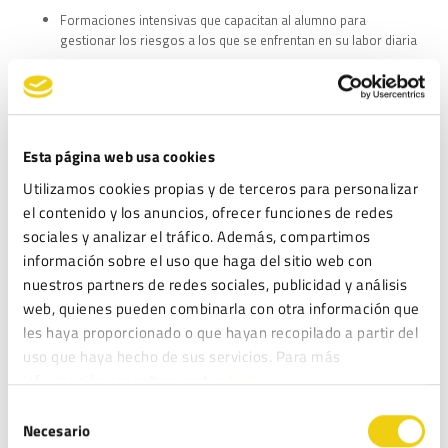
Formaciones intensivas que capacitan al alumno para
gestionar los riesgos a los que se enfrentan en su labor diaria
Cursos enfocados a diferentes sectores (salud, marketing,
aseguradoras, centros de enseñanza…)
Cursos de especialización para Delegados de Protección de
Datos (DPO)
Esta página web usa cookies
Cursos a medida de las necesidades del cliente.
Utilizamos cookies propias y de terceros para personalizar
el contenido y los anuncios, ofrecer funciones de redes
¿Qué debo hacer para contratar
sociales y analizar el tráfico. Además, compartimos
protección de datos en Sevilla?
información sobre el uso que haga del sitio web con
nuestros partners de redes sociales, publicidad y análisis
Contacte con Legitec, una de las principales
empresas
web, quienes pueden combinarla con otra información que
de protección de datos en Sevilla
, un consultor
les haya proporcionado o que hayan recopilado a partir del
analizará sus necesidades y diseñará a medida, sin
uso que haya hecho de sus servicios. Para más
compromiso para usted, un proyecto con una detallada
información consulte nuestra
Política de cookies.
explicación sobre el alcance de las actuaciones, así como
Selección
una evaluación económica de los honorarios que implica
Necesario
de