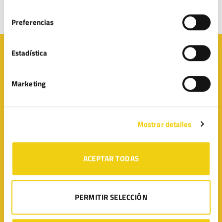
su realización.
consentimiento
Preferencias
Estadística
Presupuesto de protección de
datos en Sevilla
Marketing
Ahora al solicitar un presupuesto obtendrá un
Informe de Situación LOPD de su negocio sin coste alguno.
Mostrar detalles
ACEPTAR TODAS
PERMITIR SELECCIÓN