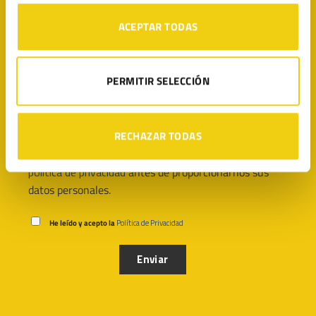
ACEPTAR TODAS
LEGITEC tratará sus datos personales para dar
PERMITIR SELECCIÓN
respuesta a sus solicitudes. Puede ejercer sus
derechos de acceso, rectificación, supresión y
portabilidad de sus datos, de limitación y oposición a
RECHAZAR TODAS
su tratamiento, en la dirección de correo electrónico
info@legitec.com
. Le recomendamos que lea la
política de privacidad
antes de proporcionarnos sus
datos personales.
He leído y acepto la
Política de Privacidad