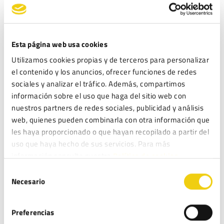
Contratación o las Políticas de Privacidad, puede ponerse en
contacto con nosotros a en las vías de contacto indicadas en
el siguiente punto.
Esta página web usa cookies
NUESTROS DATOS
Utilizamos cookies propias y de terceros para personalizar
el contenido y los anuncios, ofrecer funciones de redes
La venta de artículos a través de esta página web es
sociales y analizar el tráfico. Además, compartimos
realizada por parte de SYMLOGIC, SL, sociedad española con
información sobre el uso que haga del sitio web con
domicilio en Avenida de los Rectores, 2-4,30100, EL PUNTAL,
nuestros partners de redes sociales, publicidad y análisis
MURCIA, y B73199283, con teléfono 968902975 y correo
web, quienes pueden combinarla con otra información que
electrónico formacion@legitec.com
les haya proporcionado o que hayan recopilado a partir del
uso que haya hecho de sus servicios. Para más
SUS DATOS Y SUS VISITAS A ESTA PÁGINA WEB
información consulte nuestra
Política de cookies.
Los datos personales que nos facilite sobre usted, serán
Selección
tratados con arreglo a lo establecido en las Políticas de
Necesario
de
Privacidad. Al hacer uso de esta página web usted consiente
consentimiento
el tratamiento de dicha información y datos y a su vez,
Preferencias
declara que toda la información o datos que nos facilite son