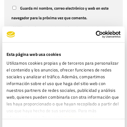
Guarda mi nombre, correo electrónico y web en este
navegador para la próxima vez que comente.
LEGITEC moderará sus comentarios y podrá o no dar respuesta a los mismos.
Puede ejercer sus derechos de acceso, rectificación, supresión y portabilidad
de sus datos, de limitación y oposición a su tratamiento, en la dirección de
correo electrónico
. Lea la
antes
info@legitec.com
política de privacidad
Esta página web usa cookies
de proporcionarnos sus datos personales.
Utilizamos cookies propias y de terceros para personalizar
He leído y acepto la
Política de privacidad
*
el contenido y los anuncios, ofrecer funciones de redes
sociales y analizar el tráfico. Además, compartimos
información sobre el uso que haga del sitio web con
nuestros partners de redes sociales, publicidad y análisis
web, quienes pueden combinarla con otra información que
les haya proporcionado o que hayan recopilado a partir del
ENTRADAS RECIENTES
uso que haya hecho de sus servicios. Para más
Fundación Aspacia obtiene el ENS en categoría MEDIA: ciberseguridad
información consulte nuestra
Política de cookies.
para proteger su misión social
Selección