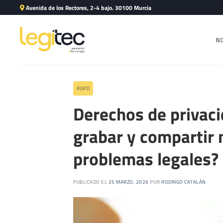
Avenida de los Rectores, 2-4 bajo. 30100 Murcia
N
RGPD
Derechos de privaci
grabar y compartir 
problemas legales?
PUBLICADO EL
25 MARZO, 2026
POR
RODRIGO CATALÁN