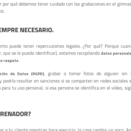
r por qué debemos tener cuidado con las grabaciones en el gimnas
os.
IEMPRE NECESARIO.
nto puede tener repercusiones legales. ¿Por qué? Porque cuan
r, que se le pueda identificar), estamos recopilando
datos personal
.
on respeto
, grabar o tomar fotos de alguien sin 
ción de Datos (RGPD)
 y podría resultar en sanciones si se comparten en redes sociales s
o para tu uso personal, si esa persona se identifica en el vídeo, si
NTRENADOR?
ar a tu cliente mientras hace ejercicio, la cosa cambia un poco. Aq