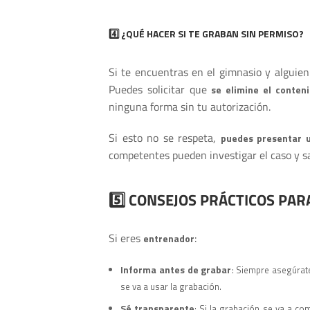
4️⃣ ¿QUÉ HACER SI TE GRABAN SIN PERMISO?
Si te encuentras en el gimnasio y alguie
Puedes solicitar que
se elimine el conten
ninguna forma sin tu autorización.
Si esto no se respeta,
puedes presentar u
competentes pueden investigar el caso y sa
5️⃣ CONSEJOS PRÁCTICOS PAR
Si eres
:
entrenador
Informa antes de grabar
: Siempre asegúrate
se va a usar la grabación.
Sé transparente
: Si la grabación se va a co