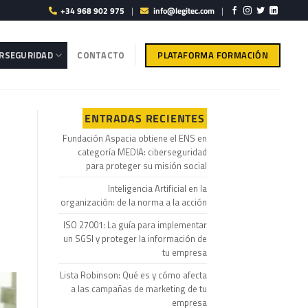
+34 968 902 975
|
info@legitec.com
|
PLATAFORMA FORMACIÓN
ERSEGURIDAD
CONTACTO
ENTRADAS RECIENTES
Fundación Aspacia obtiene el ENS en
categoría MEDIA: ciberseguridad
para proteger su misión social
Inteligencia Artificial en la
organización: de la norma a la acción
ISO 27001: La guía para implementar
un SGSI y proteger la información de
tu empresa
Lista Robinson: Qué es y cómo afecta
a las campañas de marketing de tu
empresa