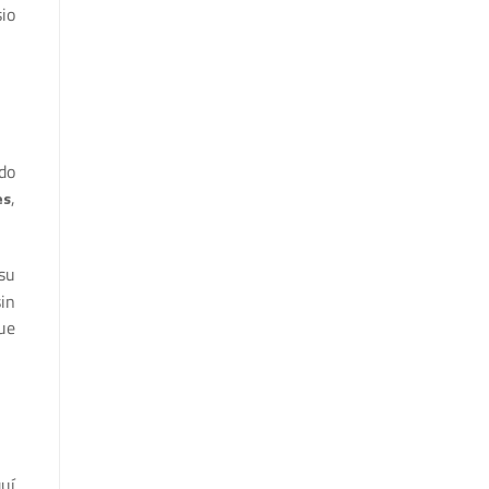
io
do
,
es
su
in
gue
uí