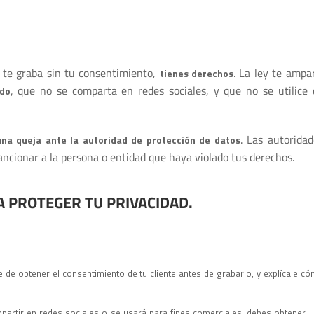
n te graba sin tu consentimiento,
. La ley te ampa
tienes derechos
, que no se comparta en redes sociales, y que no se utilice 
ido
. Las autoridad
na queja ante la autoridad de protección de datos
ncionar a la persona o entidad que haya violado tus derechos.
A PROTEGER TU PRIVACIDAD.
 de obtener el consentimiento de tu cliente antes de grabarlo, y explícale c
mpartir en redes sociales o se usará para fines comerciales, debes obtener 