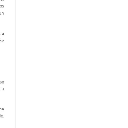
os
un
a a
Se
se
a a
na
lo.