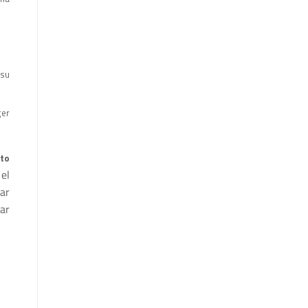
 su
ger
to
el
ar
ar