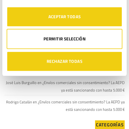
COMENTARIOS
ACEPTAR TODAS
Rodrigo Catalán
en
Protocolo de Acoso Laboral: ¿es obligatorio para
todas las empresas y en qué consiste?
PERMITIR SELECCIÓN
Santa
en
Protocolo de Acoso Laboral: ¿es obligatorio para todas las
empresas y en qué consiste?
RECHAZAR TODAS
Sergio Franco
en
¿Envíos comerciales sin consentimiento? La AEPD ya
está sancionando con hasta 5.000 €
José Luis Burguillo
en
¿Envíos comerciales sin consentimiento? La AEPD
ya está sancionando con hasta 5.000 €
Rodrigo Catalán
en
¿Envíos comerciales sin consentimiento? La AEPD ya
está sancionando con hasta 5.000 €
CATEGORÍAS