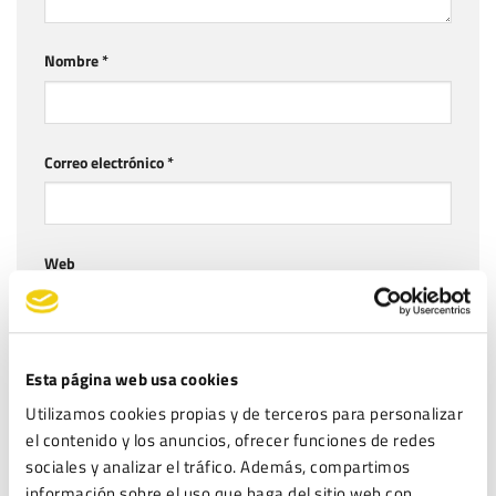
Nombre
*
Correo electrónico
*
Web
Guarda mi nombre, correo electrónico y web en este
Esta página web usa cookies
navegador para la próxima vez que comente.
Utilizamos cookies propias y de terceros para personalizar
el contenido y los anuncios, ofrecer funciones de redes
LEGITEC moderará sus comentarios y podrá o no dar respuesta a los mismos.
sociales y analizar el tráfico. Además, compartimos
Puede ejercer sus derechos de acceso, rectificación, supresión y portabilidad
información sobre el uso que haga del sitio web con