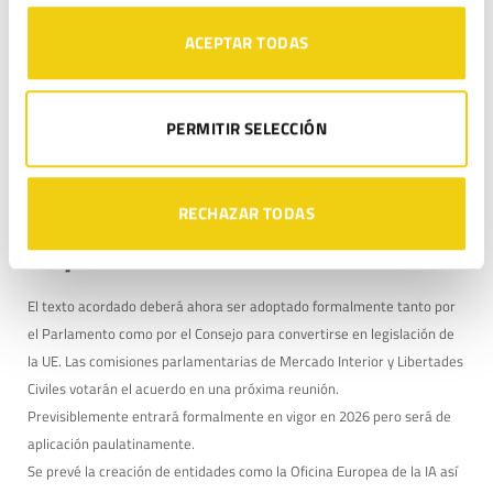
modificaciones legislativas a corto plazo que ajusten a las
necesidades de cada momento la aplicación del actual
ACEPTAR TODAS
Reglamento.
¿Qué pasos quedan por
PERMITIR SELECCIÓN
delante en este proceso y
cuándo veremos aplicar la
RECHAZAR TODAS
Ley?
El texto acordado deberá ahora ser adoptado formalmente tanto por
el Parlamento como por el Consejo para convertirse en legislación de
la UE. Las comisiones parlamentarias de Mercado Interior y Libertades
Civiles votarán el acuerdo en una próxima reunión.
Previsiblemente entrará formalmente en vigor en 2026 pero será de
aplicación paulatinamente.
Se prevé la creación de entidades como la Oficina Europea de la IA así