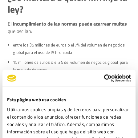
ley?
El
incumplimiento de las normas puede acarrear multas
que oscilan:
entre los 35 millones de euros o el 7% del volumen de negocios
global para el uso de IA Prohibida
15 millones de euros o el 3%
del volumen de negocios global
para
la mayoría de casos
y los 7,5 millones o el 1,5% del volumen de negocios, por aportar
información incorrecta,
todo ello en en función de la infracción y el tamaño de la
Esta página web usa cookies
empresa.
Utilizamos cookies propias y de terceros para personalizar
el contenido y los anuncios, ofrecer funciones de redes
¿Qué efecto real puede tener
sociales y analizar el tráfico. Además, compartimos
la nueva Ley de IA en los
información sobre el uso que haga del sitio web con