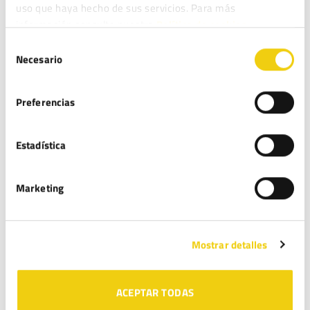
uso que haya hecho de sus servicios. Para más
información consulte nuestra
Política de cookies.
DEJA UNA RESPUESTA
Selección
Necesario
de
Tu dirección de correo electrónico no será publicada.
consentimiento
Los campos obligatorios están marcados con
*
Preferencias
Comentario
*
Estadística
Marketing
Nombre
*
Mostrar detalles
ACEPTAR TODAS
Correo electrónico
*