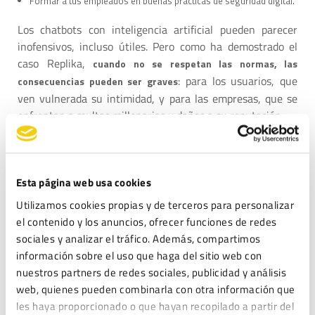
Formar a tus empleados en buenas prácticas de seguridad digital.
Los chatbots con inteligencia artificial pueden parecer
inofensivos, incluso útiles. Pero como ha demostrado el
caso Replika,
cuando no se respetan las normas, las
: para los usuarios, que
consecuencias pueden ser graves
ven vulnerada su intimidad, y para las empresas, que se
enfrentan a multas millonarias y daños a su reputación.
👉 Si tienes dudas sobre cómo proteger los datos en tu
empresa o quieres asegurarte de que estás haciendo las
cosas bien,
. Te
ponte en contacto con nosotros en Legitec
Esta página web usa cookies
ayudamos a convertir la privacidad en una ventaja
Utilizamos cookies propias y de terceros para personalizar
competitiva.
el contenido y los anuncios, ofrecer funciones de redes
sociales y analizar el tráfico. Además, compartimos
información sobre el uso que haga del sitio web con
nuestros partners de redes sociales, publicidad y análisis
web, quienes pueden combinarla con otra información que
les haya proporcionado o que hayan recopilado a partir del