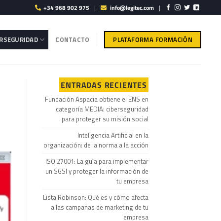
+34 968 902 975
|
info@legitec.com
|
PLATAFORMA FORMACIÓN
ERSEGURIDAD
CONTACTO
ENTRADAS RECIENTES
Fundación Aspacia obtiene el ENS en
categoría MEDIA: ciberseguridad
para proteger su misión social
Inteligencia Artificial en la
organización: de la norma a la acción
ISO 27001: La guía para implementar
un SGSI y proteger la información de
tu empresa
Lista Robinson: Qué es y cómo afecta
a las campañas de marketing de tu
empresa