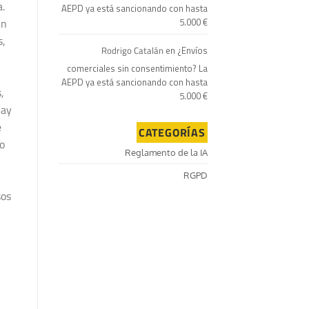
a.
AEPD ya está sancionando con hasta
un
5.000 €
s,
Rodrigo Catalán
en
¿Envíos
comerciales sin consentimiento? La
AEPD ya está sancionando con hasta
,
5.000 €
Hay
é
CATEGORÍAS
o
Reglamento de la IA
RGPD
sos