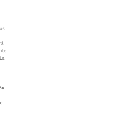
sus
rá
ante
.La
ón
ue