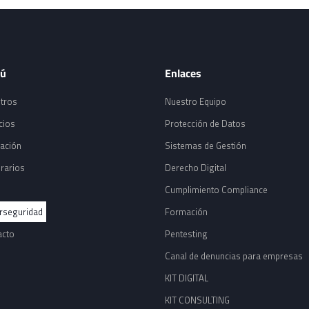
ú
Enlaces
tros
Nuestro Equipo
cios
Protección de Datos
ación
Sistemas de Gestión
rarios
Derecho Digital
Cumplimiento Compliance
rseguridad
Formación
acto
Pentesting
Canal de denuncias para empresas
KIT DIGITAL
KIT CONSULTING