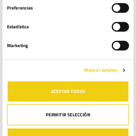
empresa
Preferencias
Protocolo de Acoso: Guía para Empresas
Estadística
COMENTARIOS
Rodrigo Catalán
en
Protocolo de Acoso Laboral: ¿es obligatorio para
Marketing
todas las empresas y en qué consiste?
Santa
en
Protocolo de Acoso Laboral: ¿es obligatorio para todas las
empresas y en qué consiste?
Mostrar detalles
Sergio Franco
en
¿Envíos comerciales sin consentimiento? La AEPD ya
está sancionando con hasta 5.000 €
ACEPTAR TODAS
José Luis Burguillo
en
¿Envíos comerciales sin consentimiento? La AEPD
ya está sancionando con hasta 5.000 €
PERMITIR SELECCIÓN
Rodrigo Catalán
en
¿Envíos comerciales sin consentimiento? La AEPD ya
está sancionando con hasta 5.000 €