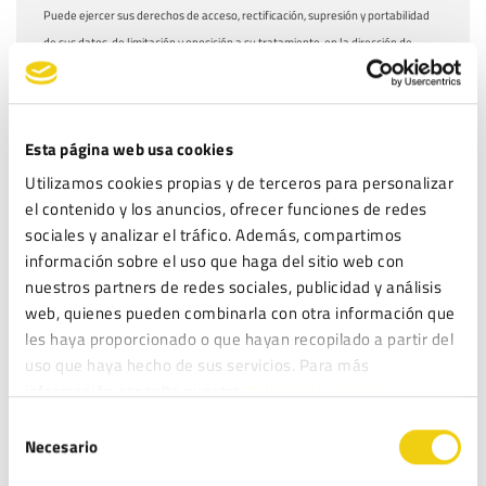
Puede ejercer sus derechos de acceso, rectificación, supresión y portabilidad
de sus datos, de limitación y oposición a su tratamiento, en la dirección de
correo electrónico
. Lea la
antes
info@legitec.com
política de privacidad
de proporcionarnos sus datos personales.
He leído y acepto la
Política de privacidad
*
Esta página web usa cookies
Utilizamos cookies propias y de terceros para personalizar
el contenido y los anuncios, ofrecer funciones de redes
sociales y analizar el tráfico. Además, compartimos
información sobre el uso que haga del sitio web con
ENTRADAS RECIENTES
nuestros partners de redes sociales, publicidad y análisis
web, quienes pueden combinarla con otra información que
Fundación Aspacia obtiene el ENS en categoría MEDIA: ciberseguridad
les haya proporcionado o que hayan recopilado a partir del
para proteger su misión social
uso que haya hecho de sus servicios. Para más
Inteligencia Artificial en la organización: de la norma a la acción
información consulte nuestra
Política de cookies.
ISO 27001: La guía para implementar un SGSI y proteger la información
Selección
de tu empresa
Necesario
de
Lista Robinson: Qué es y cómo afecta a las campañas de marketing de tu
consentimiento