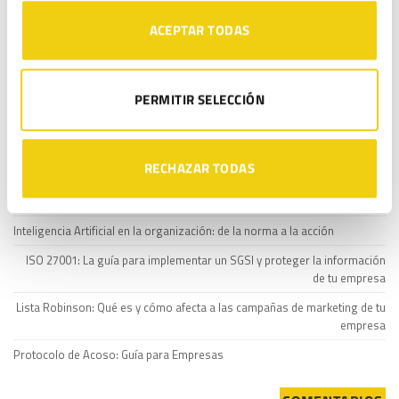
de proporcionarnos sus datos personales.
ACEPTAR TODAS
He leído y acepto la
Política de privacidad
*
PERMITIR SELECCIÓN
ENTRADAS RECIENTES
RECHAZAR TODAS
Fundación Aspacia obtiene el ENS en categoría MEDIA: ciberseguridad
para proteger su misión social
Inteligencia Artificial en la organización: de la norma a la acción
ISO 27001: La guía para implementar un SGSI y proteger la información
de tu empresa
Lista Robinson: Qué es y cómo afecta a las campañas de marketing de tu
empresa
Protocolo de Acoso: Guía para Empresas