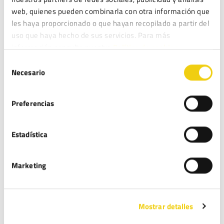
Nombre
*
web, quienes pueden combinarla con otra información que
les haya proporcionado o que hayan recopilado a partir del
uso que haya hecho de sus servicios. Para más
información consulte nuestra
Política de cookies.
Correo electrónico
*
Selección
Necesario
de
consentimiento
Web
Preferencias
Estadística
Guarda mi nombre, correo electrónico y web en este
navegador para la próxima vez que comente.
Marketing
LEGITEC moderará sus comentarios y podrá o no dar respuesta a los mismos.
Puede ejercer sus derechos de acceso, rectificación, supresión y portabilidad
de sus datos, de limitación y oposición a su tratamiento, en la dirección de
Mostrar detalles
correo electrónico
. Lea la
antes
info@legitec.com
política de privacidad