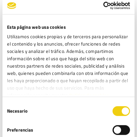
una conversación privada entre un jefe que
tengo y mi persona quiero publicarlo sin poner
su nombre ni su número de teléfono pero con
todo el mundo sabes que es mi jefe se
Esta página web usa cookies
sobreentendera puedo hacerlo o tendré
Utilizamos cookies propias y de terceros para personalizar
represaliar el en el mensaje solo dice que
el contenido y los anuncios, ofrecer funciones de redes
Fulanito quiere que me despidan nada más
sociales y analizar el tráfico. Además, compartimos
información sobre el uso que haga del sitio web con
28 SEPTIEMBRE, 2025 EN 3:43 PM
RESPONDER
nuestros partners de redes sociales, publicidad y análisis
web, quienes pueden combinarla con otra información que
Rodrigo Catalán
dice:
les haya proporcionado o que hayan recopilado a partir del
Buenas tardes.
uso que haya hecho de sus servicios. Para más
No deberías publicar el recorte, aunque
información consulte nuestra
Política de cookies.
ocultes el nombre y teléfono, porque el
Selección
contexto permitiría identificar a la
Necesario
de
persona y podría acarrearte
consentimiento
consecuencias legales o laborales. Si lo
Preferencias
que quieres es denunciar una situación