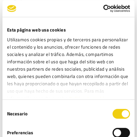
Resultados de la auditoría retributiva, así como su
vigencia y periodicidad en los términos establecidos en
el Real Decreto 902/2020, de 13 de octubre, de
igualdad retributiva entre mujeres y hombres.
Esta página web usa cookies
Utilizamos cookies propias y de terceros para personalizar
Definición de objetivos cualitativos y cuantitativos del
el contenido y los anuncios, ofrecer funciones de redes
plan de igualdad.
sociales y analizar el tráfico. Además, compartimos
Descripción de medidas concretas, plazo de ejecución y
información sobre el uso que haga del sitio web con
priorización de las mismas, así como diseño de
nuestros partners de redes sociales, publicidad y análisis
indicadores que permitan determinar la evolución de
web, quienes pueden combinarla con otra información que
cada medida.
les haya proporcionado o que hayan recopilado a partir del
Identificación de los medios y recursos, tanto
uso que haya hecho de sus servicios. Para más
materiales como humanos, necesarios para la
información consulte nuestra
Política de cookies.
implantación, seguimiento y evaluación de cada una de
Selección
las medidas y objetivos.
Necesario
de
Calendario de actuaciones para la implantación,
consentimiento
seguimiento y evaluación de las medidas del plan de
Preferencias
igualdad.