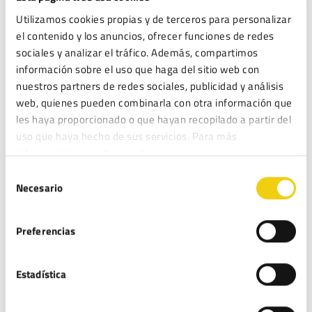
implantado y comunicado internamente, pudiendo
Utilizamos cookies propias y de terceros para personalizar
procederse a su registro voluntariamente.
el contenido y los anuncios, ofrecer funciones de redes
sociales y analizar el tráfico. Además, compartimos
¿QUÉ OCURRE SI LA DENUNCIA ES FALSA?
información sobre el uso que haga del sitio web con
nuestros partners de redes sociales, publicidad y análisis
Un protocolo profesional incluye garantías de presunción de
web, quienes pueden combinarla con otra información que
inocencia, previendo medidas disciplinarias contra denuncias
les haya proporcionado o que hayan recopilado a partir del
interpuestas con mala fe o dolo probado.
uso que haya hecho de sus servicios. Para más
información consulte nuestra
Política de cookies.
Cómo Legitec transforma tu
Selección
cumplimiento en una ventaja
Necesario
de
consentimiento
estratégica
Preferencias
En
, no entregamos plantillas genéricas; diseñamos
Legitec
soluciones de
Cumplimiento Normativo
que se adaptan a la
Estadística
realidad operativa de tu negocio. Nos encargamos de la
, asegurando una integración
redacción del protocolo adaptado