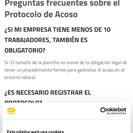
Preguntas frecuentes sobre el
Protocolo de Acoso
¿SI MI EMPRESA TIENE MENOS DE 10
TRABAJADORES, TAMBIÉN ES
OBLIGATORIO?
Sí. El tamaño de la plantilla no exime de la obligación legal de
tener un procedimiento formal para gestionar el acoso en el
entorno laboral.
¿ES NECESARIO REGISTRAR EL
PROTOCOLO?
Si su empresa tiene más de 50 empleados y el protocolo
forma parte del
Plan de Igualdad
, debe registrarse en el
REGCON. En el resto de casos, debe estar debidamente
Esta página web usa cookies