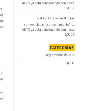
AEPD ya está sancionando con hasta
5.000 €
a.
el
Rodrigo Catalán
en
¿Envíos
ir
comerciales sin consentimiento? La
as
AEPD ya está sancionando con hasta
5.000 €
CATEGORÍAS
Reglamento de la IA
RGPD
 lo
 de
 no
les