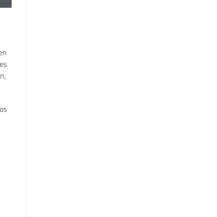
en
es
ón,
os