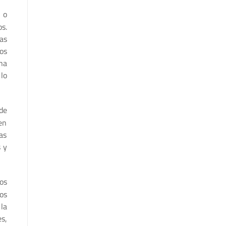
 o
s.
cas
os
na
lo
de
en
as
s y
os
os
la
s,