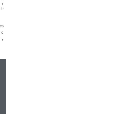
) y
de
nes
 o
 y