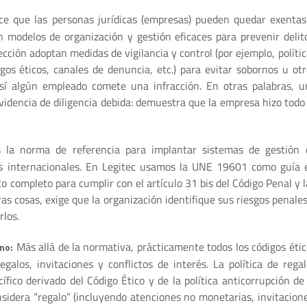
ce que las personas jurídicas (empresas) pueden quedar exentas
n modelos de organización y gestión eficaces para prevenir delito
ección adoptan medidas de vigilancia y control (por ejemplo, políti
gos éticos, canales de denuncia, etc.) para evitar sobornos u otr
así algún empleado comete una infracción. En otras palabras, u
videncia de diligencia debida: demuestra que la empresa hizo todo 
la norma de referencia para implantar sistemas de gestión 
es internacionales. En Legitec usamos la UNE 19601 como guía 
 completo para cumplir con el artículo 31 bis del Código Penal y l
as cosas, exige que la organización identifique sus riesgos penale
rlos.
Más allá de la normativa, prácticamente todos los códigos étic
rno:
galos, invitaciones y conflictos de interés. La política de regal
ico derivado del Código Ético y de la política anticorrupción de 
sidera “regalo” (incluyendo atenciones no monetarias, invitacione