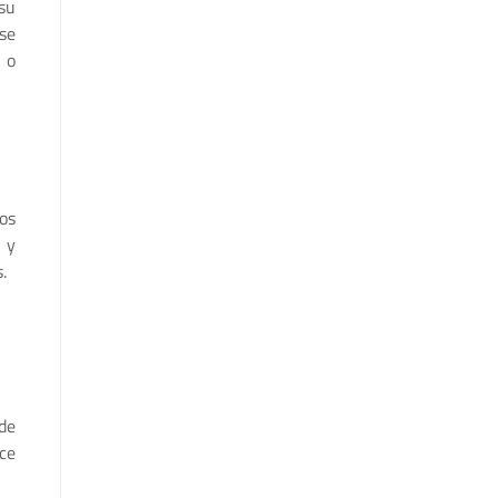
su
se
 o
os
 y
.
de
ce