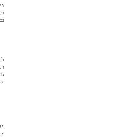
en
en
os
ía
un
do
o,
s.
es