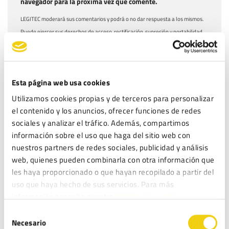
navegador para la próxima vez que comente.
LEGITEC moderará sus comentarios y podrá o no dar respuesta a los mismos.
Puede ejercer sus derechos de acceso, rectificación, supresión y portabilidad
de sus datos, de limitación y oposición a su tratamiento, en la dirección de
correo electrónico
. Lea la
antes
info@legitec.com
política de privacidad
de proporcionarnos sus datos personales.
Esta página web usa cookies
He leído y acepto la
Política de privacidad
*
Utilizamos cookies propias y de terceros para personalizar
el contenido y los anuncios, ofrecer funciones de redes
sociales y analizar el tráfico. Además, compartimos
información sobre el uso que haga del sitio web con
nuestros partners de redes sociales, publicidad y análisis
ENTRADAS RECIENTES
web, quienes pueden combinarla con otra información que
les haya proporcionado o que hayan recopilado a partir del
Fundación Aspacia obtiene el ENS en categoría MEDIA: ciberseguridad
uso que haya hecho de sus servicios. Para más
para proteger su misión social
información consulte nuestra
Política de cookies.
Inteligencia Artificial en la organización: de la norma a la acción
Selección
ISO 27001: La guía para implementar un SGSI y proteger la información
Necesario
de
de tu empresa