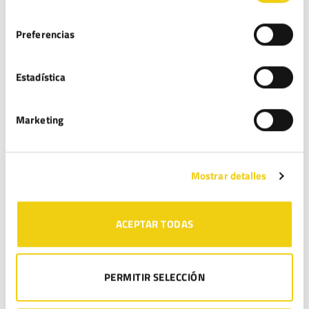
consentimiento
Lista Robinson: Qué es y cómo afecta a las campañas de marketing de tu
Preferencias
empresa
Protocolo de Acoso: Guía para Empresas
Estadística
COMENTARIOS
Marketing
Rodrigo Catalán
en
Protocolo de Acoso Laboral: ¿es obligatorio para
todas las empresas y en qué consiste?
Santa
en
Protocolo de Acoso Laboral: ¿es obligatorio para todas las
Mostrar detalles
empresas y en qué consiste?
Sergio Franco
en
¿Envíos comerciales sin consentimiento? La AEPD ya
ACEPTAR TODAS
está sancionando con hasta 5.000 €
José Luis Burguillo
en
¿Envíos comerciales sin consentimiento? La AEPD
ya está sancionando con hasta 5.000 €
PERMITIR SELECCIÓN
Rodrigo Catalán
en
¿Envíos comerciales sin consentimiento? La AEPD ya