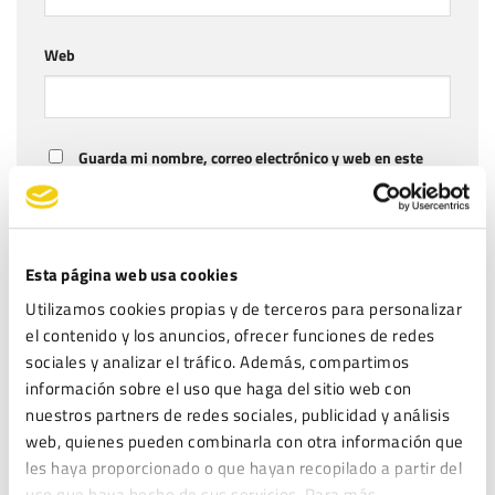
Web
Guarda mi nombre, correo electrónico y web en este
navegador para la próxima vez que comente.
LEGITEC moderará sus comentarios y podrá o no dar respuesta a los mismos.
Puede ejercer sus derechos de acceso, rectificación, supresión y portabilidad
Esta página web usa cookies
de sus datos, de limitación y oposición a su tratamiento, en la dirección de
Utilizamos cookies propias y de terceros para personalizar
correo electrónico
. Lea la
antes
info@legitec.com
política de privacidad
el contenido y los anuncios, ofrecer funciones de redes
de proporcionarnos sus datos personales.
sociales y analizar el tráfico. Además, compartimos
He leído y acepto la
Política de privacidad
*
información sobre el uso que haga del sitio web con
nuestros partners de redes sociales, publicidad y análisis
web, quienes pueden combinarla con otra información que
les haya proporcionado o que hayan recopilado a partir del
uso que haya hecho de sus servicios. Para más