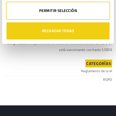
Sergio Franco
en
¿Envíos comerciales sin consentimiento? La AEPD ya
PERMITIR SELECCIÓN
está sancionando con hasta 5.000 €
José Luis Burguillo
en
¿Envíos comerciales sin consentimiento? La AEPD
RECHAZAR TODAS
ya está sancionando con hasta 5.000 €
Rodrigo Catalán
en
¿Envíos comerciales sin consentimiento? La AEPD ya
está sancionando con hasta 5.000 €
CATEGORÍAS
Reglamento de la IA
RGPD