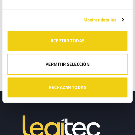
ya está sancionando con hasta 5.000 €
Rodrigo Catalán
en
¿Envíos comerciales sin consentimiento? La AEPD ya
Mostrar detalles
está sancionando con hasta 5.000 €
ACEPTAR TODAS
CATEGORÍAS
Reglamento de la IA
RGPD
PERMITIR SELECCIÓN
RECHAZAR TODAS