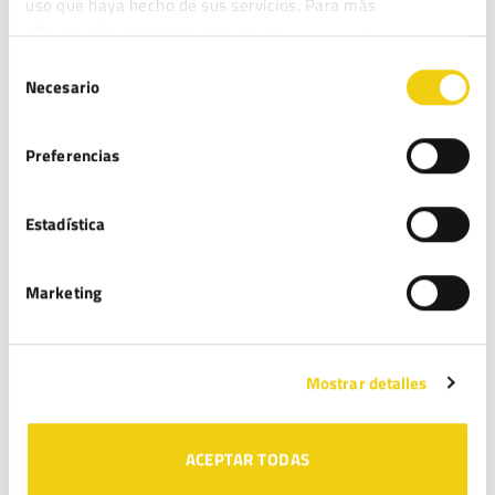
uso que haya hecho de sus servicios. Para más
información consulte nuestra
Política de cookies.
DEJA UNA RESPUESTA
Selección
Necesario
de
Tu dirección de correo electrónico no será publicada.
consentimiento
Los campos obligatorios están marcados con
*
Preferencias
Comentario
*
Estadística
Marketing
Nombre
*
Mostrar detalles
ACEPTAR TODAS
Correo electrónico
*