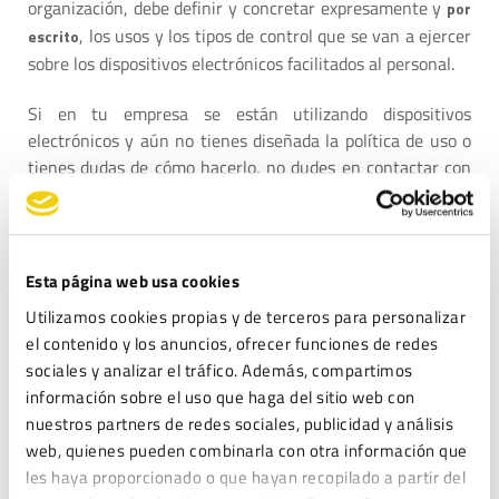
organización, debe definir y concretar expresamente y
por
, los usos y los tipos de control que se van a ejercer
escrito
sobre los dispositivos electrónicos facilitados al personal.
Si en tu empresa se están utilizando dispositivos
electrónicos y aún no tienes diseñada la política de uso o
tienes dudas de cómo hacerlo, no dudes en contactar con
nosotros, el equipo de
cuenta con una amplia
Legitec
experiencia y personal altamente cualificado que puede
resolver todas las dudas tanto a nivel jurídico como
técnico, estaremos encantados de atenderte.
Esta página web usa cookies
Utilizamos cookies propias y de terceros para personalizar
Autora: Karolina Faldzinska
el contenido y los anuncios, ofrecer funciones de redes
sociales y analizar el tráfico. Además, compartimos
información sobre el uso que haga del sitio web con
nuestros partners de redes sociales, publicidad y análisis
web, quienes pueden combinarla con otra información que
les haya proporcionado o que hayan recopilado a partir del