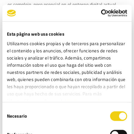
es complejo, pero esencial en el entorno digital actual.
Esta página web usa cookies
Utilizamos cookies propias y de terceros para personalizar
el contenido y los anuncios, ofrecer funciones de redes
sociales y analizar el tráfico. Además, compartimos
información sobre el uso que haga del sitio web con
DEJA UNA RESPUESTA
nuestros partners de redes sociales, publicidad y análisis
web, quienes pueden combinarla con otra información que
Tu dirección de correo electrónico no será publicada.
les haya proporcionado o que hayan recopilado a partir del
Los campos obligatorios están marcados con
*
uso que haya hecho de sus servicios. Para más
Comentario
*
información consulte nuestra
Política de cookies.
Selección
Necesario
de
consentimiento