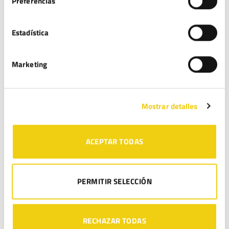
Preferencias
Nombre
*
Estadística
Marketing
Correo electrónico
*
Mostrar detalles
Web
ACEPTAR TODAS
Guarda mi nombre, correo electrónico y web en este
PERMITIR SELECCIÓN
navegador para la próxima vez que comente.
LEGITEC moderará sus comentarios y podrá o no dar respuesta a los mismos.
Puede ejercer sus derechos de acceso, rectificación, supresión y portabilidad
RECHAZAR TODAS
de sus datos, de limitación y oposición a su tratamiento, en la dirección de