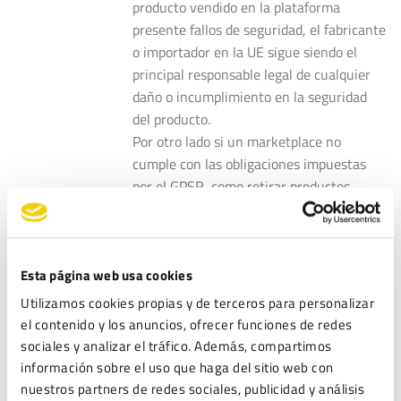
producto vendido en la plataforma
presente fallos de seguridad, el fabricante
o importador en la UE sigue siendo el
principal responsable legal de cualquier
daño o incumplimiento en la seguridad
del producto.
Por otro lado si un marketplace no
cumple con las obligaciones impuestas
por el GPSR, como retirar productos
peligrosos de su plataforma o facilitar
información adecuada sobre el fabricante,
podría enfrentarse a sanciones y acciones
Esta página web usa cookies
legales. Las sanciones pueden variar
según la normativa de cada Estado
Utilizamos cookies propias y de terceros para personalizar
miembro de la UE, pero generalmente
el contenido y los anuncios, ofrecer funciones de redes
incluyen multas administrativas. En casos
sociales y analizar el tráfico. Además, compartimos
graves de incumplimiento o negligencia,
información sobre el uso que haga del sitio web con
las sanciones pueden ser más severas,
nuestros partners de redes sociales, publicidad y análisis