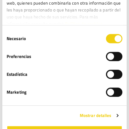
incluidas sanciones penales en
web, quienes pueden combinarla con otra información que
situaciones de riesgo significativo para la
les haya proporcionado o que hayan recopilado a partir del
uso que haya hecho de sus servicios. Para más
salud o la seguridad pública.
información consulte nuestra
Política de cookies.
Si ostenta alguna cuestión más estamos
a su disposición.
Selección
Necesario
de
13 NOVIEMBRE, 2024 EN 12:27 PM
RESPONDER
consentimiento
Preferencias
María José Munera Cifuentes
dice:
Buenos días,
Estadística
Necesitamos asesorarmiento en cuanto a la
implantación de la GPRS en nuestros
Marketing
ecommerce.
¿Podemos agendar una llamada?
Mostrar detalles
Espero vuestra respuesta.