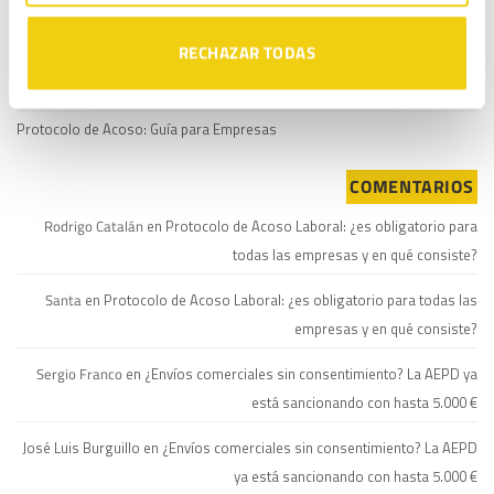
ISO 27001: La guía para implementar un SGSI y proteger la información
de tu empresa
RECHAZAR TODAS
Lista Robinson: Qué es y cómo afecta a las campañas de marketing de tu
empresa
Protocolo de Acoso: Guía para Empresas
COMENTARIOS
Rodrigo Catalán
en
Protocolo de Acoso Laboral: ¿es obligatorio para
todas las empresas y en qué consiste?
Santa
en
Protocolo de Acoso Laboral: ¿es obligatorio para todas las
empresas y en qué consiste?
Sergio Franco
en
¿Envíos comerciales sin consentimiento? La AEPD ya
está sancionando con hasta 5.000 €
José Luis Burguillo
en
¿Envíos comerciales sin consentimiento? La AEPD
ya está sancionando con hasta 5.000 €