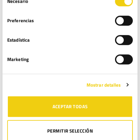
Guarda mi nombre, correo electrónico y web en este
Necesario
de
consentimiento
navegador para la próxima vez que comente.
Preferencias
LEGITEC moderará sus comentarios y podrá o no dar respuesta a los mismos.
Puede ejercer sus derechos de acceso, rectificación, supresión y portabilidad
de sus datos, de limitación y oposición a su tratamiento, en la dirección de
Estadística
correo electrónico
. Lea la
antes
info@legitec.com
política de privacidad
de proporcionarnos sus datos personales.
Marketing
He leído y acepto la
Política de privacidad
*
Mostrar detalles
ACEPTAR TODAS
ENTRADAS RECIENTES
Fundación Aspacia obtiene el ENS en categoría MEDIA: ciberseguridad
para proteger su misión social
PERMITIR SELECCIÓN
Inteligencia Artificial en la organización: de la norma a la acción