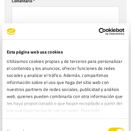
Comentario
*
Nombre
*
Esta página web usa cookies
Utilizamos cookies propias y de terceros para personalizar
el contenido y los anuncios, ofrecer funciones de redes
sociales y analizar el tráfico. Además, compartimos
Correo electrónico
*
información sobre el uso que haga del sitio web con
nuestros partners de redes sociales, publicidad y análisis
web, quienes pueden combinarla con otra información que
les haya proporcionado o que hayan recopilado a partir del
Web
uso que haya hecho de sus servicios. Para más
información consulte nuestra
Política de cookies.
Selección