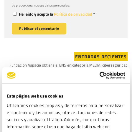
de proporcionarnos sus datos personales.
He leído y acepto la
Política de privacidad
*
ENTRADAS RECIENTES
Fundación Aspacia obtiene el ENS en categoría MEDIA: ciberseguridad
para proteger su misión social
Inteligencia Artificial en la organización: de la norma a la acción
ISO 27001: La guía para implementar un SGSI y proteger la información
Esta página web usa cookies
de tu empresa
Utilizamos cookies propias y de terceros para personalizar
Lista Robinson: Qué es y cómo afecta a las campañas de marketing de tu
el contenido y los anuncios, ofrecer funciones de redes
empresa
sociales y analizar el tráfico. Además, compartimos
Protocolo de Acoso: Guía para Empresas
información sobre el uso que haga del sitio web con