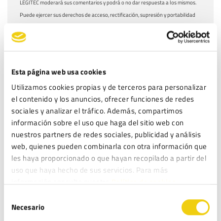
LEGITEC moderará sus comentarios y podrá o no dar respuesta a los mismos.
Puede ejercer sus derechos de acceso, rectificación, supresión y portabilidad
de sus datos, de limitación y oposición a su tratamiento, en la dirección de
correo electrónico
. Lea la
antes
info@legitec.com
política de privacidad
de proporcionarnos sus datos personales.
He leído y acepto la
Política de privacidad
*
Esta página web usa cookies
Utilizamos cookies propias y de terceros para personalizar
el contenido y los anuncios, ofrecer funciones de redes
sociales y analizar el tráfico. Además, compartimos
información sobre el uso que haga del sitio web con
nuestros partners de redes sociales, publicidad y análisis
ENTRADAS RECIENTES
web, quienes pueden combinarla con otra información que
Fundación Aspacia obtiene el ENS en categoría MEDIA: ciberseguridad
les haya proporcionado o que hayan recopilado a partir del
para proteger su misión social
uso que haya hecho de sus servicios. Para más
Inteligencia Artificial en la organización: de la norma a la acción
información consulte nuestra
Política de cookies.
ISO 27001: La guía para implementar un SGSI y proteger la información
Selección
de tu empresa
Necesario
de
consentimiento
Lista Robinson: Qué es y cómo afecta a las campañas de marketing de tu