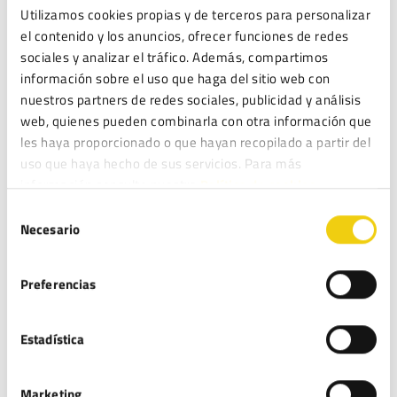
Tu dirección de correo electrónico no será publicada.
Utilizamos cookies propias y de terceros para personalizar
Los campos obligatorios están marcados con
*
el contenido y los anuncios, ofrecer funciones de redes
sociales y analizar el tráfico. Además, compartimos
Comentario
*
información sobre el uso que haga del sitio web con
nuestros partners de redes sociales, publicidad y análisis
web, quienes pueden combinarla con otra información que
les haya proporcionado o que hayan recopilado a partir del
uso que haya hecho de sus servicios. Para más
información consulte nuestra
Política de cookies.
Nombre
*
Selección
Necesario
de
consentimiento
Preferencias
Correo electrónico
*
Estadística
Web
Marketing