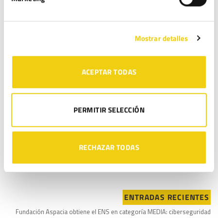
Guarda mi nombre, correo electrónico y web en este
Mostrar detalles
navegador para la próxima vez que comente.
LEGITEC moderará sus comentarios y podrá o no dar respuesta a los mismos.
ACEPTAR TODAS
Puede ejercer sus derechos de acceso, rectificación, supresión y portabilidad
de sus datos, de limitación y oposición a su tratamiento, en la dirección de
correo electrónico
. Lea la
antes
info@legitec.com
política de privacidad
PERMITIR SELECCIÓN
de proporcionarnos sus datos personales.
He leído y acepto la
Política de privacidad
*
RECHAZAR TODAS
ENTRADAS RECIENTES
Fundación Aspacia obtiene el ENS en categoría MEDIA: ciberseguridad