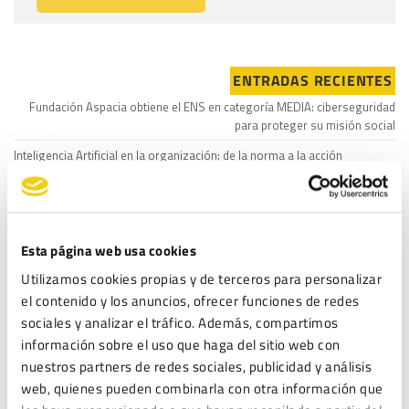
ENTRADAS RECIENTES
Fundación Aspacia obtiene el ENS en categoría MEDIA: ciberseguridad
para proteger su misión social
Inteligencia Artificial en la organización: de la norma a la acción
ISO 27001: La guía para implementar un SGSI y proteger la información
de tu empresa
Lista Robinson: Qué es y cómo afecta a las campañas de marketing de tu
Esta página web usa cookies
empresa
Utilizamos cookies propias y de terceros para personalizar
Protocolo de Acoso: Guía para Empresas
el contenido y los anuncios, ofrecer funciones de redes
sociales y analizar el tráfico. Además, compartimos
COMENTARIOS
información sobre el uso que haga del sitio web con
Rodrigo Catalán
en
Protocolo de Acoso Laboral: ¿es obligatorio para
nuestros partners de redes sociales, publicidad y análisis
todas las empresas y en qué consiste?
web, quienes pueden combinarla con otra información que