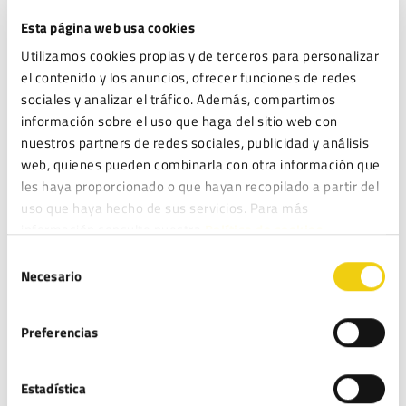
Esta página web usa cookies
ENTRADAS RECIENTES
Utilizamos cookies propias y de terceros para personalizar
Fundación Aspacia obtiene el ENS en categoría MEDIA: ciberseguridad
el contenido y los anuncios, ofrecer funciones de redes
para proteger su misión social
sociales y analizar el tráfico. Además, compartimos
Inteligencia Artificial en la organización: de la norma a la acción
información sobre el uso que haga del sitio web con
nuestros partners de redes sociales, publicidad y análisis
ISO 27001: La guía para implementar un SGSI y proteger la información
web, quienes pueden combinarla con otra información que
de tu empresa
les haya proporcionado o que hayan recopilado a partir del
Lista Robinson: Qué es y cómo afecta a las campañas de marketing de tu
uso que haya hecho de sus servicios. Para más
empresa
información consulte nuestra
Política de cookies.
Protocolo de Acoso: Guía para Empresas
Selección
Necesario
de
COMENTARIOS
consentimiento
Rodrigo Catalán
en
Protocolo de Acoso Laboral: ¿es obligatorio para
Preferencias
todas las empresas y en qué consiste?
Santa
en
Protocolo de Acoso Laboral: ¿es obligatorio para todas las
Estadística