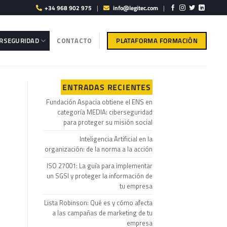
+34 968 902 975
|
info@legitec.com
|
PLATAFORMA FORMACIÓN
ERSEGURIDAD
CONTACTO
ENTRADAS RECIENTES
Fundación Aspacia obtiene el ENS en
categoría MEDIA: ciberseguridad
para proteger su misión social
Inteligencia Artificial en la
organización: de la norma a la acción
ISO 27001: La guía para implementar
un SGSI y proteger la información de
tu empresa
Lista Robinson: Qué es y cómo afecta
a las campañas de marketing de tu
empresa