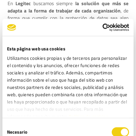
En
Legitec
buscamos siempre
la solución que más se
adapta a la forma de trabajar de cada organización
, de
forma que cumplir con la protección de datos sea algo
natural en el día a día del trabajo. Lo importante es tener
el conocimiento y la eficacia para ello.
Esta página web usa cookies
Utilizamos cookies propias y de terceros para personalizar
el contenido y los anuncios, ofrecer funciones de redes
sociales y analizar el tráfico. Además, compartimos
información sobre el uso que haga del sitio web con
nuestros partners de redes sociales, publicidad y análisis
web, quienes pueden combinarla con otra información que
DEJA UNA RESPUESTA
les haya proporcionado o que hayan recopilado a partir del
Tu dirección de correo electrónico no será publicada.
uso que haya hecho de sus servicios. Para más
Los campos obligatorios están marcados con
*
información consulte nuestra
Política de cookies.
Selección
Comentario
*
Necesario
de