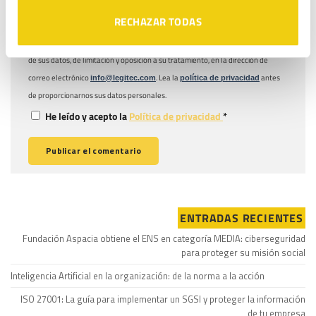
navegador para la próxima vez que comente.
RECHAZAR TODAS
LEGITEC moderará sus comentarios y podrá o no dar respuesta a los mismos.
Puede ejercer sus derechos de acceso, rectificación, supresión y portabilidad
de sus datos, de limitación y oposición a su tratamiento, en la dirección de
correo electrónico
. Lea la
antes
info@legitec.com
política de privacidad
de proporcionarnos sus datos personales.
He leído y acepto la
Política de privacidad
*
ENTRADAS RECIENTES
Fundación Aspacia obtiene el ENS en categoría MEDIA: ciberseguridad
para proteger su misión social
Inteligencia Artificial en la organización: de la norma a la acción
ISO 27001: La guía para implementar un SGSI y proteger la información
de tu empresa