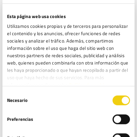
Correo electrónico
*
Esta página web usa cookies
Utilizamos cookies propias y de terceros para personalizar
Web
el contenido y los anuncios, ofrecer funciones de redes
sociales y analizar el tráfico. Además, compartimos
información sobre el uso que haga del sitio web con
nuestros partners de redes sociales, publicidad y análisis
Guarda mi nombre, correo electrónico y web en este
web, quienes pueden combinarla con otra información que
les haya proporcionado o que hayan recopilado a partir del
navegador para la próxima vez que comente.
uso que haya hecho de sus servicios. Para más
LEGITEC moderará sus comentarios y podrá o no dar respuesta a los mismos.
información consulte nuestra
Política de cookies.
Puede ejercer sus derechos de acceso, rectificación, supresión y portabilidad
Selección
de sus datos, de limitación y oposición a su tratamiento, en la dirección de
Necesario
de
correo electrónico
. Lea la
antes
info@legitec.com
política de privacidad
consentimiento
de proporcionarnos sus datos personales.
Preferencias
He leído y acepto la
Política de privacidad
*