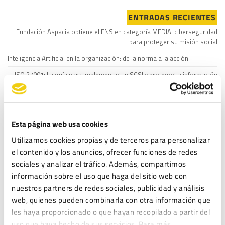
ENTRADAS RECIENTES
Fundación Aspacia obtiene el ENS en categoría MEDIA: ciberseguridad
para proteger su misión social
Inteligencia Artificial en la organización: de la norma a la acción
ISO 27001: La guía para implementar un SGSI y proteger la información
de tu empresa
Lista Robinson: Qué es y cómo afecta a las campañas de marketing de tu
empresa
Esta página web usa cookies
Protocolo de Acoso: Guía para Empresas
Utilizamos cookies propias y de terceros para personalizar
el contenido y los anuncios, ofrecer funciones de redes
COMENTARIOS
sociales y analizar el tráfico. Además, compartimos
Rodrigo Catalán
en
Protocolo de Acoso Laboral: ¿es obligatorio para
información sobre el uso que haga del sitio web con
todas las empresas y en qué consiste?
nuestros partners de redes sociales, publicidad y análisis
web, quienes pueden combinarla con otra información que
Santa
en
Protocolo de Acoso Laboral: ¿es obligatorio para todas las
les haya proporcionado o que hayan recopilado a partir del
empresas y en qué consiste?
uso que haya hecho de sus servicios. Para más